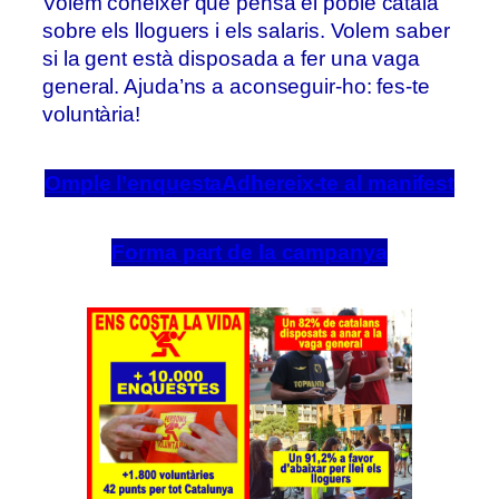
Volem conèixer què pensa el poble català
sobre els lloguers i els salaris. Volem saber
si la gent està disposada a fer una vaga
general. Ajuda’ns a aconseguir-ho: fes-te
voluntària!
Omple l’enquesta
Adhereix-te al manifest
Forma part de la campanya