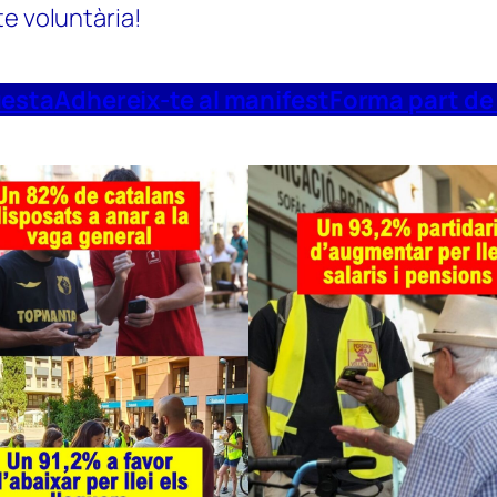
te voluntària!
uesta
Adhereix-te al manifest
Forma part de