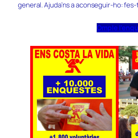
general. Ajuda’ns a aconseguir-ho: fes-
Omple l’enq