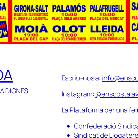
DA
Escriu-nos a:
info@ensco
A DIGNES
Instagram:
@enscostalav
La Plataforma per una fei
Confederació Sindic
Sindicat de Llogater