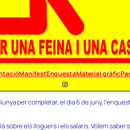
ntació
Manifest
Enquesta
Material gràfic
Par
Instagram
unya per completar, el dia 6 de juny, l’enquest
 sobre els lloguers i els salaris. Volem saber 