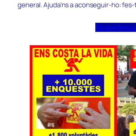
general. Ajuda’ns a aconseguir-ho: fes-
Omple l’enq