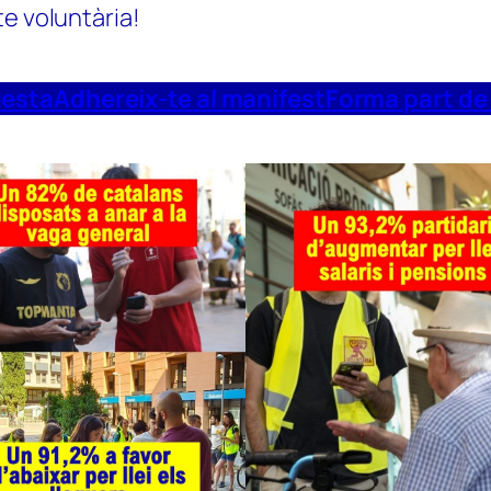
te voluntària!
uesta
Adhereix-te al manifest
Forma part de