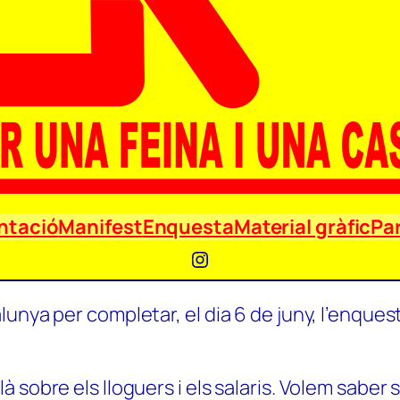
ntació
Manifest
Enquesta
Material gràfic
Par
Instagram
unya per completar, el dia 6 de juny, l’enquest
 sobre els lloguers i els salaris. Volem saber 