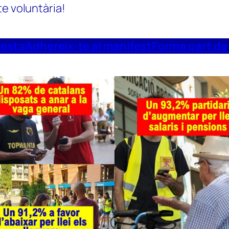
te voluntària!
uesta
Adhereix-te al manifest
Forma part de