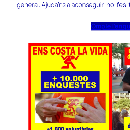
general. Ajuda’ns a aconseguir-ho: fes-
Omple l’enq