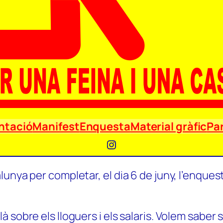
ntació
Manifest
Enquesta
Material gràfic
Par
Instagram
unya per completar, el dia 6 de juny, l’enquest
 sobre els lloguers i els salaris. Volem saber 