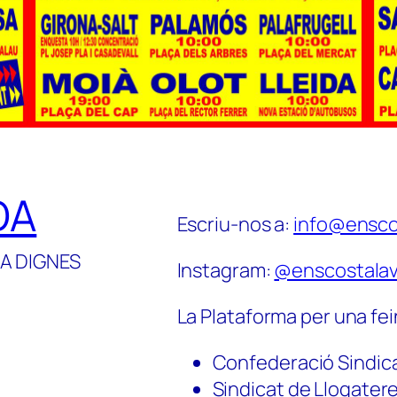
DA
Escriu-nos a:
info@ensco
A DIGNES
Instagram:
@enscostalav
La Plataforma per una fei
Confederació Sindic
Sindicat de Llogater