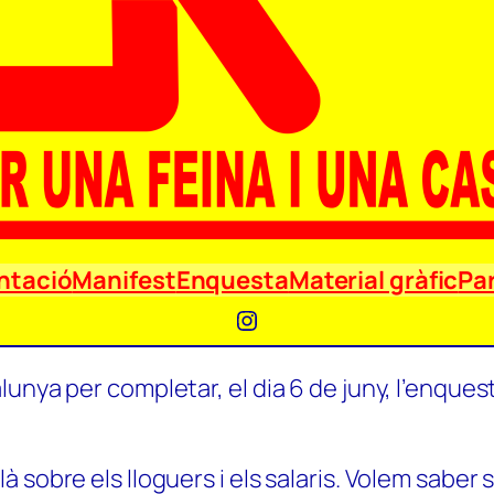
ntació
Manifest
Enquesta
Material gràfic
Par
Instagram
unya per completar, el dia 6 de juny, l’enquest
 sobre els lloguers i els salaris. Volem saber 