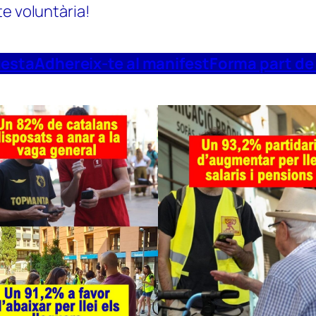
te voluntària!
uesta
Adhereix-te al manifest
Forma part de