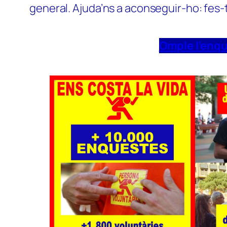
general. Ajuda’ns a aconseguir-ho: fes-
Omple l’enq