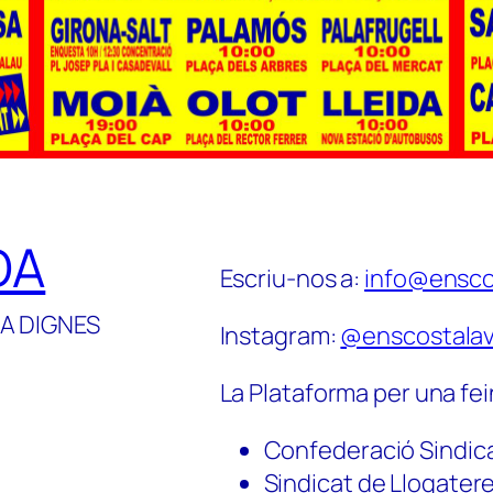
DA
Escriu-nos a:
info@ensco
A DIGNES
Instagram:
@enscostalav
La Plataforma per una fei
Confederació Sindic
Sindicat de Llogater