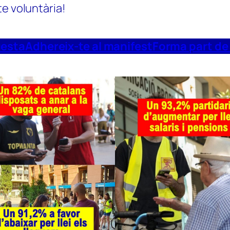
te voluntària!
uesta
Adhereix-te al manifest
Forma part de