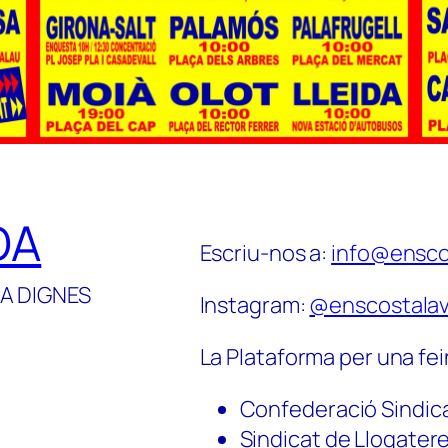
DA
Escriu-nos a:
info@ensco
A DIGNES
Instagram:
@enscostalav
La Plataforma per una fei
Confederació Sindic
Sindicat de Llogater