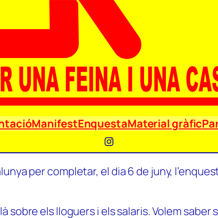
ntació
Manifest
Enquesta
Material gràfic
Par
Instagram
unya per completar, el dia 6 de juny, l’enquest
 sobre els lloguers i els salaris. Volem saber 