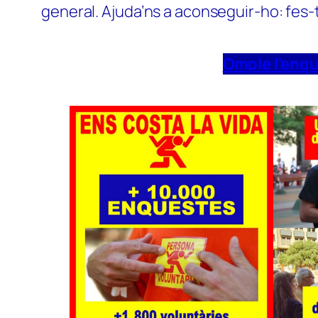
general. Ajuda’ns a aconseguir-ho: fes-
Omple l’enq