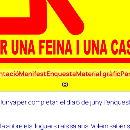
ntació
Manifest
Enquesta
Material gràfic
Par
Instagram
unya per completar, el dia 6 de juny, l’enquest
 sobre els lloguers i els salaris. Volem saber 