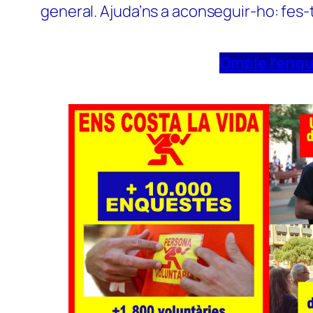
general. Ajuda’ns a aconseguir-ho: fes-
Omple l’enq