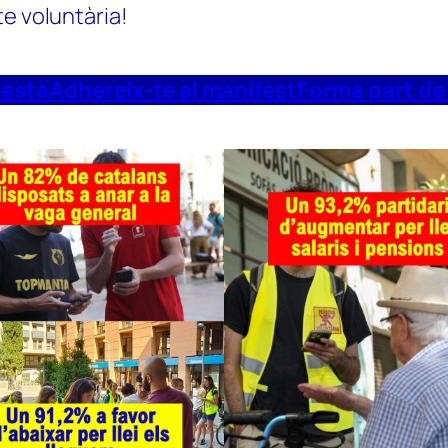
te voluntària!
uesta
Adhereix-te al manifest
Forma part de