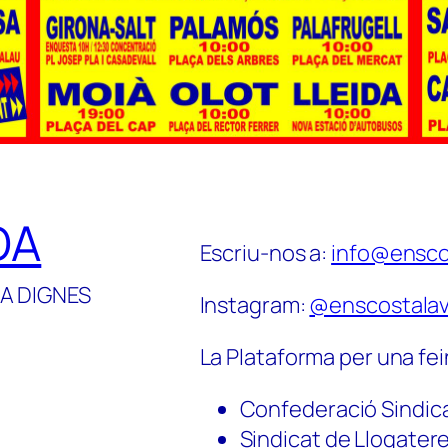
DA
Escriu-nos a:
info@ensco
A DIGNES
Instagram:
@enscostalav
La Plataforma per una fei
Confederació Sindic
Sindicat de Llogater