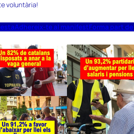
te voluntària!
uesta
Adhereix-te al manifest
Forma part de