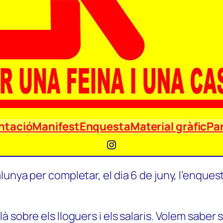
ntació
Manifest
Enquesta
Material gràfic
Par
Instagram
unya per completar, el dia 6 de juny, l’enquest
 sobre els lloguers i els salaris. Volem saber 