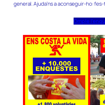
general. Ajuda’ns a aconseguir-ho: fes-
Omple l’enq