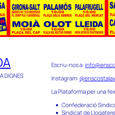
DA
Escriu-nos a:
info@ensco
A DIGNES
Instagram:
@enscostalav
La Plataforma per una fei
Confederació Sindic
Sindicat de Llogater