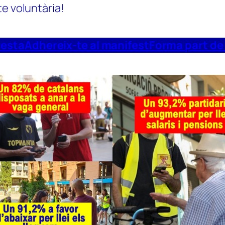
te voluntària!
uesta
Adhereix-te al manifest
Forma part de