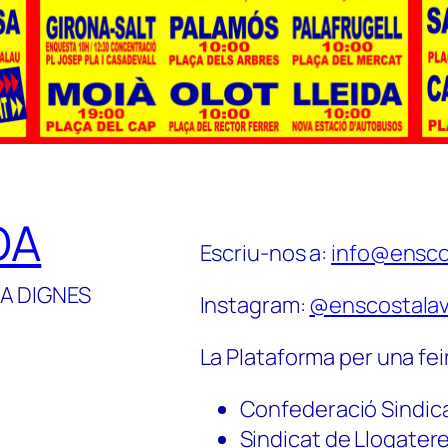
DA
Escriu-nos a:
info@ensco
A DIGNES
Instagram:
@enscostalav
La Plataforma per una fei
Confederació Sindic
Sindicat de Llogater