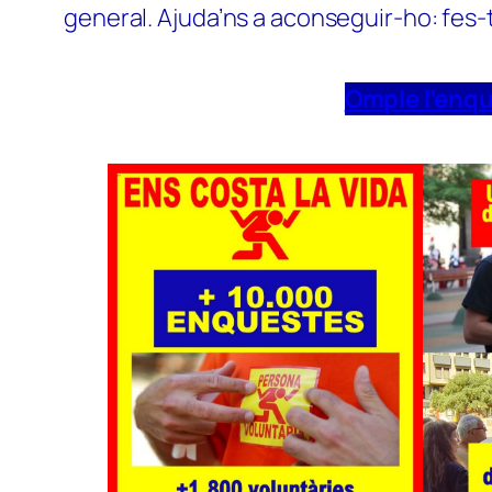
general. Ajuda’ns a aconseguir-ho: fes-
Omple l’enq