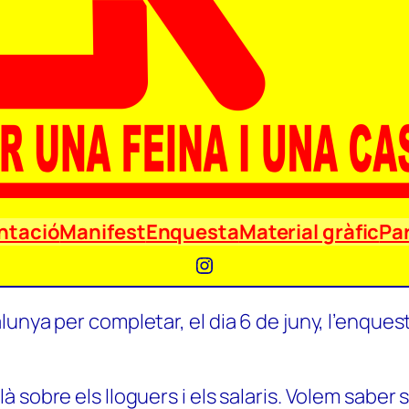
ntació
Manifest
Enquesta
Material gràfic
Par
Instagram
unya per completar, el dia 6 de juny, l’enquest
 sobre els lloguers i els salaris. Volem saber 