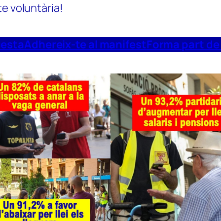
te voluntària!
uesta
Adhereix-te al manifest
Forma part de