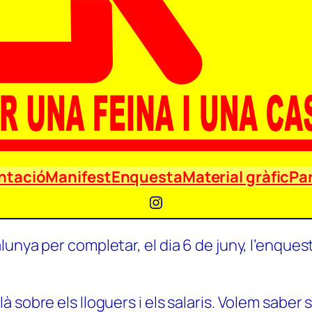
ntació
Manifest
Enquesta
Material gràfic
Par
Instagram
unya per completar, el dia 6 de juny, l’enquest
 sobre els lloguers i els salaris. Volem saber 