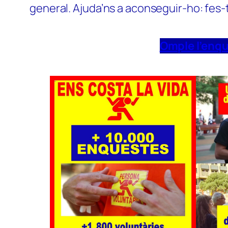
general. Ajuda’ns a aconseguir-ho: fes-
Omple l’enq