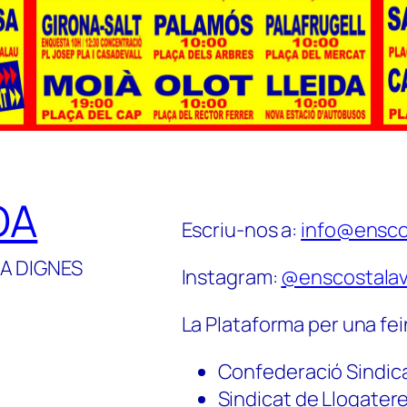
DA
Escriu-nos a:
info@ensco
A DIGNES
Instagram:
@enscostalav
La Plataforma per una fei
Confederació Sindic
Sindicat de Llogater