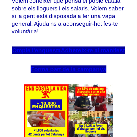
Volem conèixer què pensa el poble català
sobre els lloguers i els salaris. Volem saber
si la gent està disposada a fer una vaga
general. Ajuda’ns a aconseguir-ho: fes-te
voluntària!
Omple l’enquesta
Adhereix-te al manifest
Forma part de la campanya