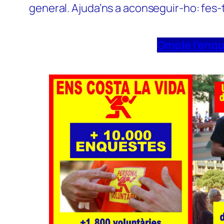
general. Ajuda’ns a aconseguir-ho: fes-
Omple l’enq