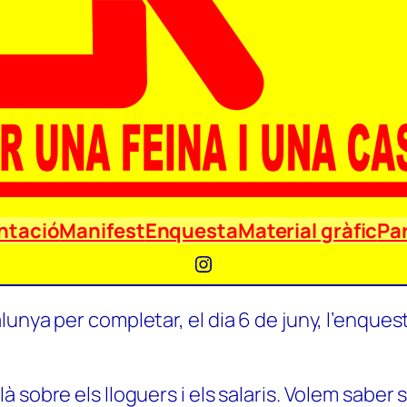
ntació
Manifest
Enquesta
Material gràfic
Par
Instagram
unya per completar, el dia 6 de juny, l’enquest
 sobre els lloguers i els salaris. Volem saber 