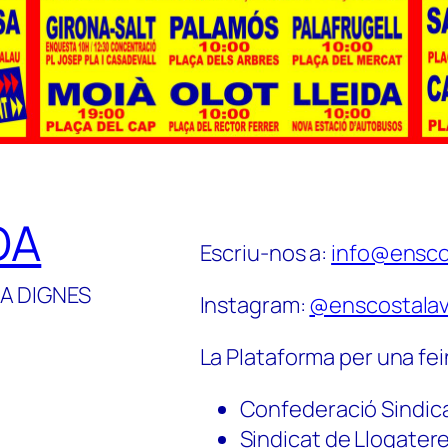
DA
Escriu-nos a:
info@ensco
A DIGNES
Instagram:
@enscostalav
La Plataforma per una fei
Confederació Sindic
Sindicat de Llogater