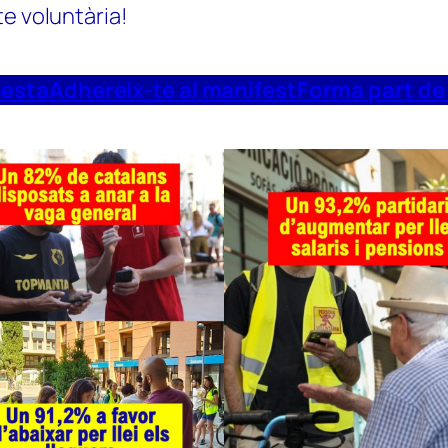
te voluntària!
uesta
Adhereix-te al manifest
Forma part de