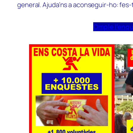
general. Ajuda’ns a aconseguir-ho: fes-
Omple l’enq