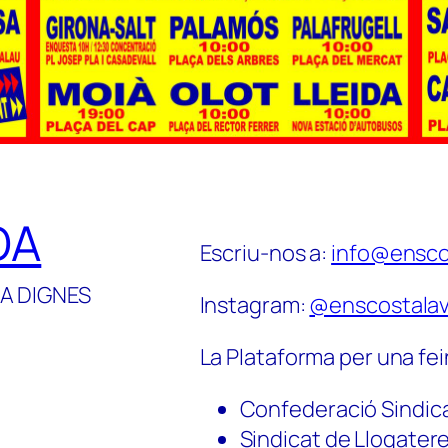
DA
Escriu-nos a:
info@ensco
A DIGNES
Instagram:
@enscostalav
La Plataforma per una fei
Confederació Sindic
Sindicat de Llogater