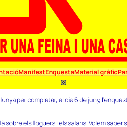
ntació
Manifest
Enquesta
Material gràfic
Par
Instagram
unya per completar, el dia 6 de juny, l’enquest
 sobre els lloguers i els salaris. Volem saber 