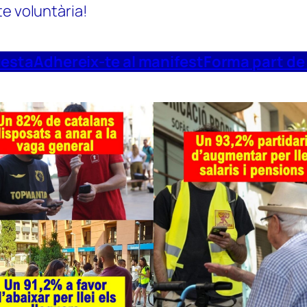
te voluntària!
uesta
Adhereix-te al manifest
Forma part de