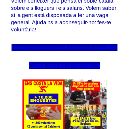
Volem conèixer què pensa el poble català
sobre els lloguers i els salaris. Volem saber
si la gent està disposada a fer una vaga
general. Ajuda’ns a aconseguir-ho: fes-te
voluntària!
Omple l’enquesta
Adhereix-te al manifest
Forma part de la campanya