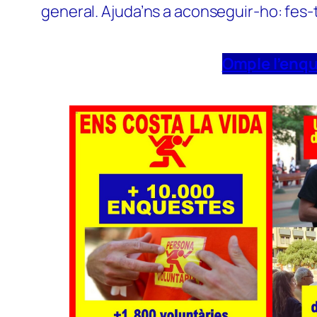
general. Ajuda’ns a aconseguir-ho: fes-
Omple l’enq