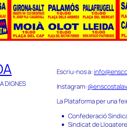
DA
Escriu-nos a:
info@ensco
A DIGNES
Instagram:
@enscostalav
La Plataforma per una fei
Confederació Sindic
Sindicat de Llogater