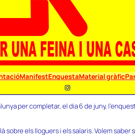
ntació
Manifest
Enquesta
Material gràfic
Par
Instagram
unya per completar, el dia 6 de juny, l’enquest
 sobre els lloguers i els salaris. Volem saber 