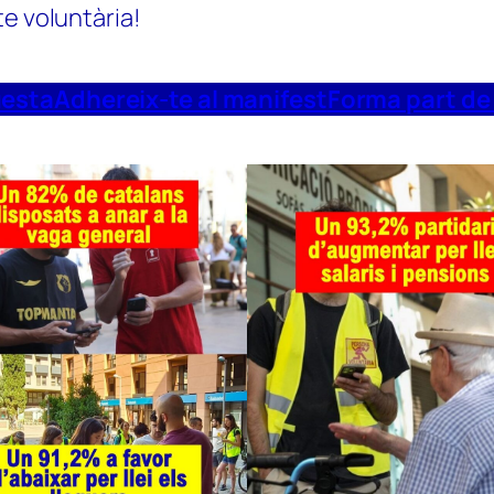
te voluntària!
uesta
Adhereix-te al manifest
Forma part de