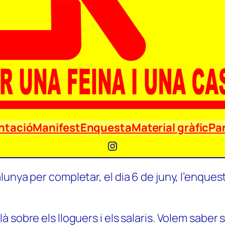
ntació
Manifest
Enquesta
Material gràfic
Par
Instagram
unya per completar, el dia 6 de juny, l’enquest
 sobre els lloguers i els salaris. Volem saber 