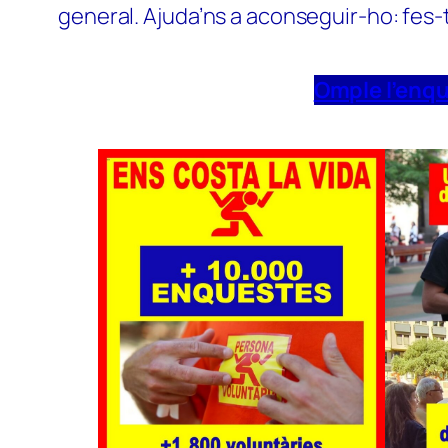
general. Ajuda’ns a aconseguir-ho: fes-
Omple l’enq