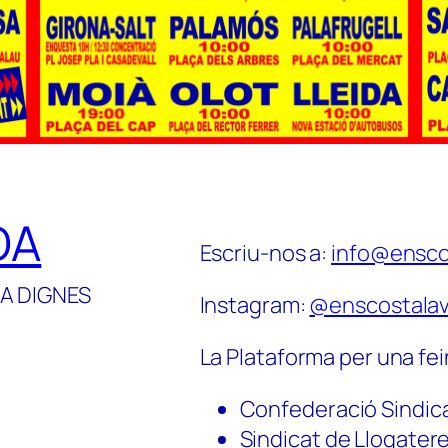
DA
Escriu-nos a:
info@ensco
A DIGNES
Instagram:
@enscostalav
La Plataforma per una fei
Confederació Sindic
Sindicat de Llogater