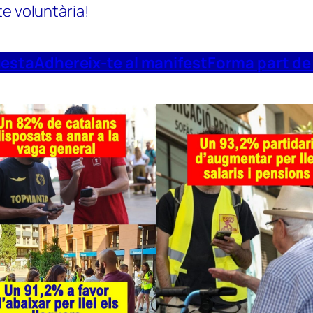
te voluntària!
uesta
Adhereix-te al manifest
Forma part de