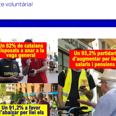
te voluntària!
uesta
Adhereix-te al manifest
Forma part de