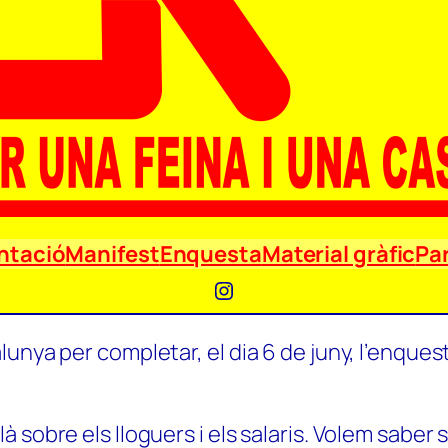
ntació
Manifest
Enquesta
Material gràfic
Par
Instagram
unya per completar, el dia 6 de juny, l’enquest
 sobre els lloguers i els salaris. Volem saber 