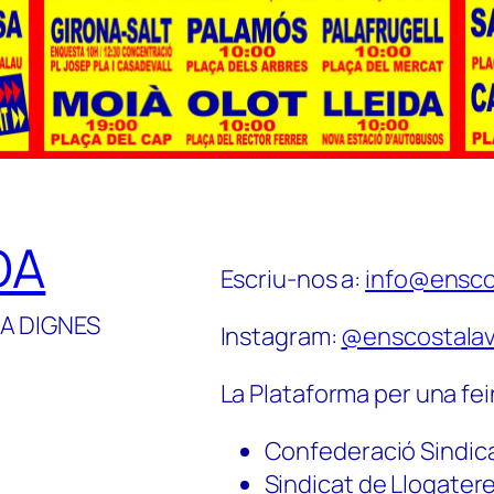
DA
Escriu-nos a:
info@ensco
A DIGNES
Instagram:
@enscostalav
La Plataforma per una fei
Confederació Sindic
Sindicat de Llogater