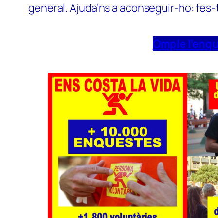
general. Ajuda’ns a aconseguir-ho: fes-
Omple l’enq