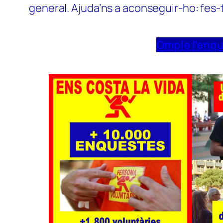
general. Ajuda’ns a aconseguir-ho: fes-
Omple l’enq