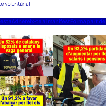
te voluntària!
uesta
Adhereix-te al manifest
Forma part de