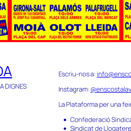
DA
Escriu-nos a:
info@ensco
A DIGNES
Instagram:
@enscostalav
La Plataforma per una fei
Confederació Sindic
Sindicat de Llogater