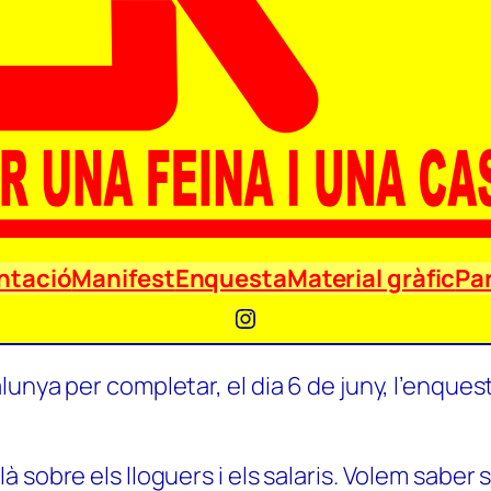
ntació
Manifest
Enquesta
Material gràfic
Par
Instagram
unya per completar, el dia 6 de juny, l’enquest
 sobre els lloguers i els salaris. Volem saber 