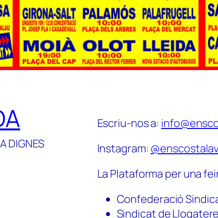
DA
Escriu-nos a:
info@ensco
A DIGNES
Instagram:
@enscostalav
La Plataforma per una fei
Confederació Sindic
Sindicat de Llogater