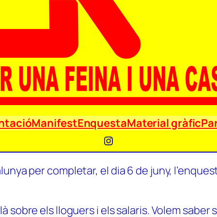
ntació
Manifest
Enquesta
Material gràfic
Par
Instagram
unya per completar, el dia 6 de juny, l’enquest
 sobre els lloguers i els salaris. Volem saber 