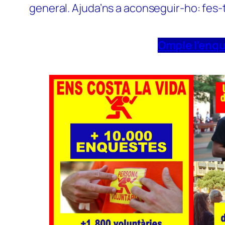
general. Ajuda’ns a aconseguir-ho: fes-
Omple l’enq