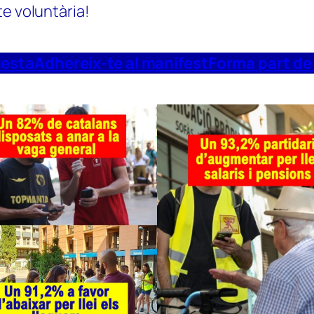
te voluntària!
uesta
Adhereix-te al manifest
Forma part de