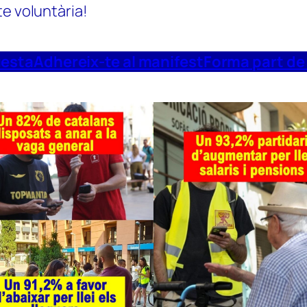
te voluntària!
uesta
Adhereix-te al manifest
Forma part de