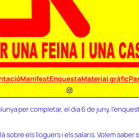
ntació
Manifest
Enquesta
Material gràfic
Par
Instagram
unya per completar, el dia 6 de juny, l’enquest
 sobre els lloguers i els salaris. Volem saber 