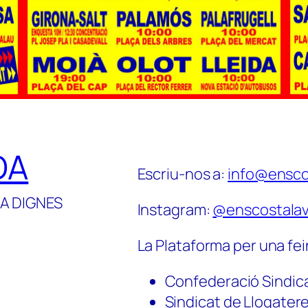
DA
Escriu-nos a:
info@ensco
A DIGNES
Instagram:
@enscostalav
La Plataforma per una fei
Confederació Sindic
Sindicat de Llogater