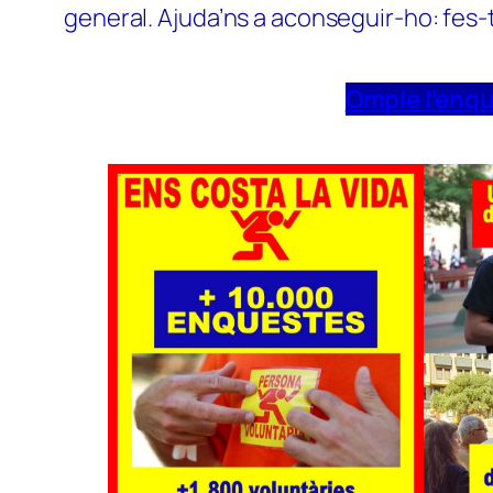
general. Ajuda’ns a aconseguir-ho: fes-
Omple l’enq