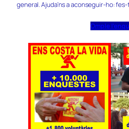
general. Ajuda’ns a aconseguir-ho: fes-
Omple l’enq