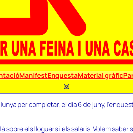
ntació
Manifest
Enquesta
Material gràfic
Par
Instagram
unya per completar, el dia 6 de juny, l’enquest
 sobre els lloguers i els salaris. Volem saber 