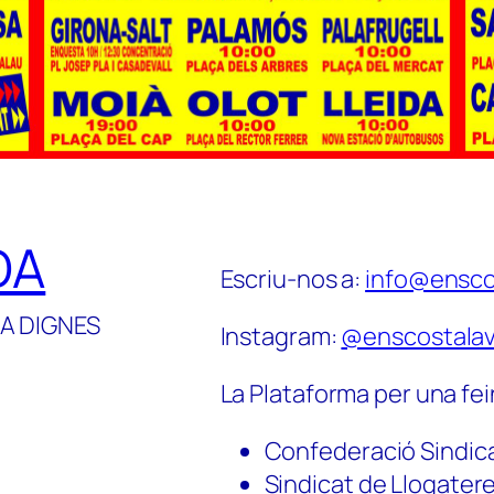
DA
Escriu-nos a:
info@ensco
A DIGNES
Instagram:
@enscostalav
La Plataforma per una fei
Confederació Sindic
Sindicat de Llogater