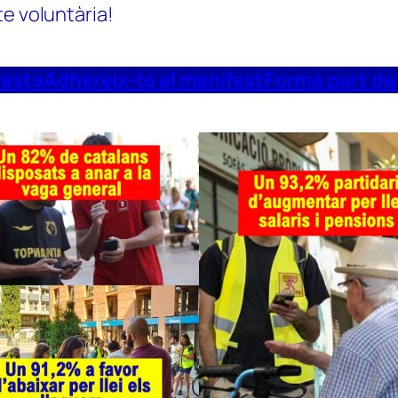
te voluntària!
uesta
Adhereix-te al manifest
Forma part de