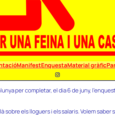
ntació
Manifest
Enquesta
Material gràfic
Par
Instagram
unya per completar, el dia 6 de juny, l’enquest
 sobre els lloguers i els salaris. Volem saber 