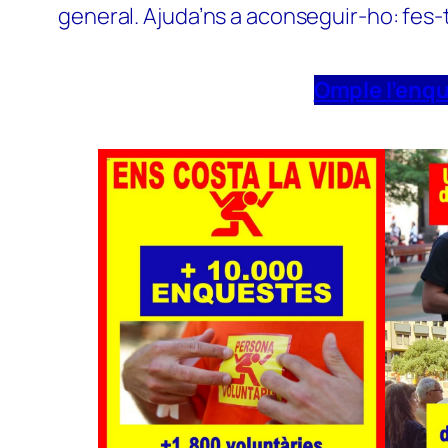
general. Ajuda’ns a aconseguir-ho: fes-
Omple l’enq