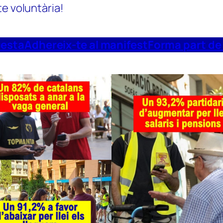
te voluntària!
uesta
Adhereix-te al manifest
Forma part de