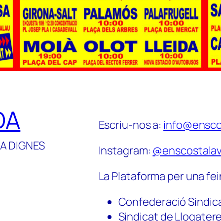
DA
Escriu-nos a:
info@ensco
A DIGNES
Instagram:
@enscostalav
La Plataforma per una fei
Confederació Sindic
Sindicat de Llogater