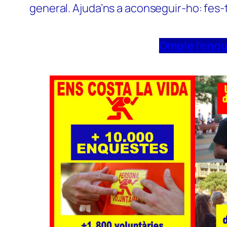
general. Ajuda’ns a aconseguir-ho: fes-
Omple l’enq