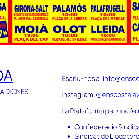
DA
Escriu-nos a:
info@ensco
A DIGNES
Instagram:
@enscostalav
La Plataforma per una fei
Confederació Sindic
Sindicat de Llogater