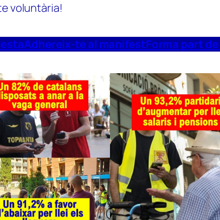
te voluntària!
uesta
Adhereix-te al manifest
Forma part de