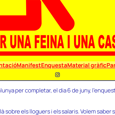
ntació
Manifest
Enquesta
Material gràfic
Par
Instagram
unya per completar, el dia 6 de juny, l’enquest
 sobre els lloguers i els salaris. Volem saber 