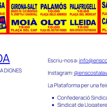
DA
Escriu-nos a:
info@ensco
A DIGNES
Instagram:
@enscostalav
La Plataforma per una fei
Confederació Sindic
Sindicat de Llogater