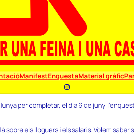
ntació
Manifest
Enquesta
Material gràfic
Par
Instagram
unya per completar, el dia 6 de juny, l’enquest
 sobre els lloguers i els salaris. Volem saber 