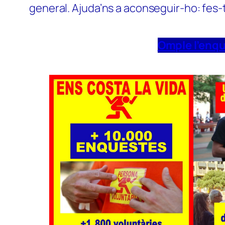
general. Ajuda’ns a aconseguir-ho: fes-
Omple l’enq