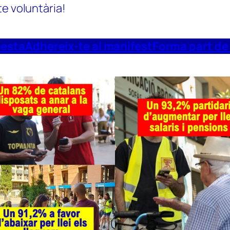
te voluntària!
uesta
Adhereix-te al manifest
Forma part de