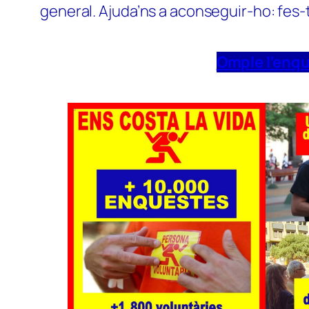
general. Ajuda’ns a aconseguir-ho: fes-
Omple l’enq