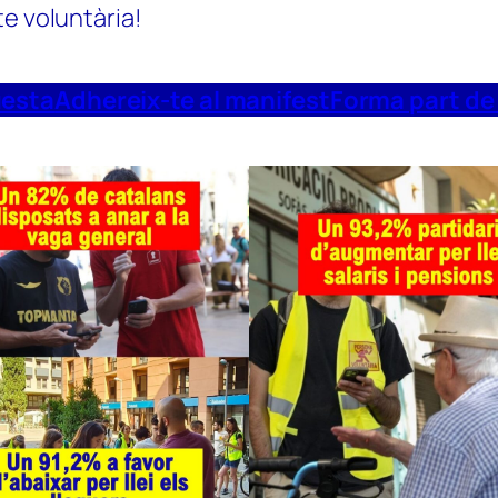
te voluntària!
uesta
Adhereix-te al manifest
Forma part de