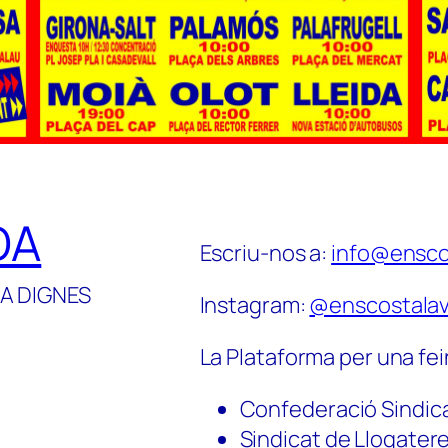
DA
Escriu-nos a:
info@ensco
A DIGNES
Instagram:
@enscostalav
La Plataforma per una fei
Confederació Sindic
Sindicat de Llogater