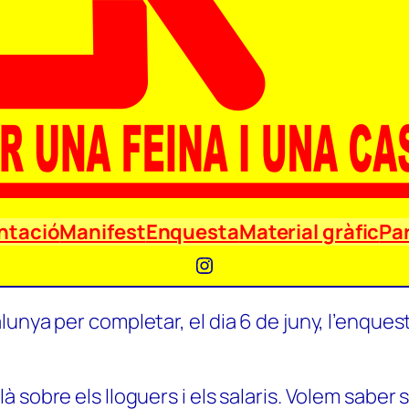
ntació
Manifest
Enquesta
Material gràfic
Par
Instagram
unya per completar, el dia 6 de juny, l’enquest
 sobre els lloguers i els salaris. Volem saber 