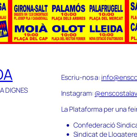
DA
Escriu-nos a:
info@ensco
A DIGNES
Instagram:
@enscostalav
La Plataforma per una fei
Confederació Sindic
Sindicat de Llogater