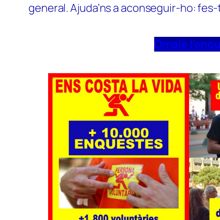
general. Ajuda’ns a aconseguir-ho: fes-
Omple l’enq