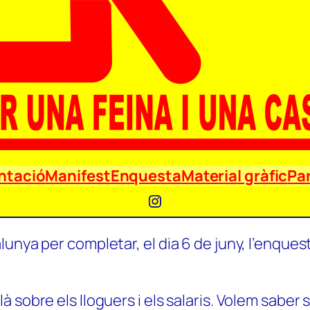
ntació
Manifest
Enquesta
Material gràfic
Par
Instagram
unya per completar, el dia 6 de juny, l’enquest
 sobre els lloguers i els salaris. Volem saber 