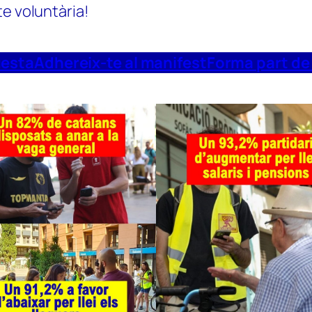
te voluntària!
uesta
Adhereix-te al manifest
Forma part de