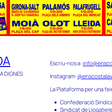
DA
Escriu-nos a:
info@ensco
A DIGNES
Instagram:
@enscostalav
La Plataforma per una fei
Confederació Sindic
Sindicat de Llogater