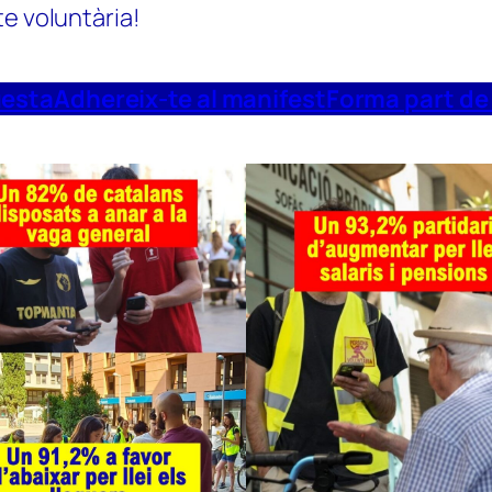
te voluntària!
uesta
Adhereix-te al manifest
Forma part de