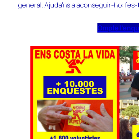
general. Ajuda’ns a aconseguir-ho: fes-
Omple l’enq