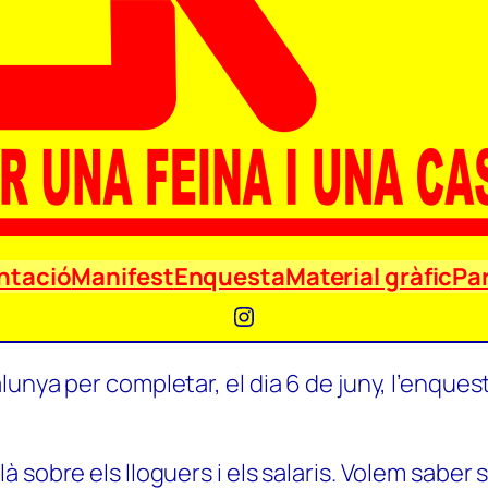
ntació
Manifest
Enquesta
Material gràfic
Par
Instagram
unya per completar, el dia 6 de juny, l’enquest
 sobre els lloguers i els salaris. Volem saber 