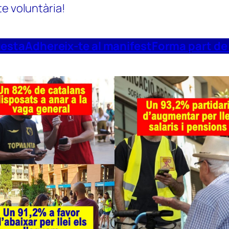
te voluntària!
uesta
Adhereix-te al manifest
Forma part de