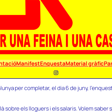
ntació
Manifest
Enquesta
Material gràfic
Par
Instagram
unya per completar, el dia 6 de juny, l’enquest
 sobre els lloguers i els salaris. Volem saber 