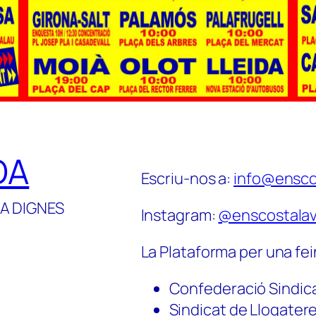
DA
Escriu-nos a:
info@ensco
A DIGNES
Instagram:
@enscostalav
La Plataforma per una fei
Confederació Sindic
Sindicat de Llogater