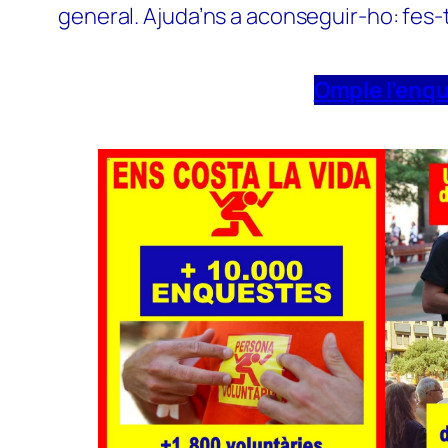
general. Ajuda’ns a aconseguir-ho: fes-
Omple l’enq