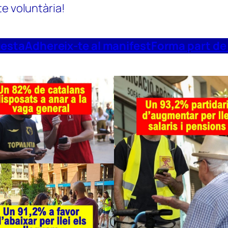
te voluntària!
uesta
Adhereix-te al manifest
Forma part de