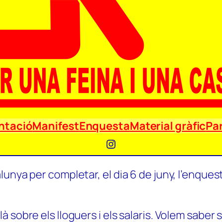
ntació
Manifest
Enquesta
Material gràfic
Par
Instagram
unya per completar, el dia 6 de juny, l’enquest
 sobre els lloguers i els salaris. Volem saber 