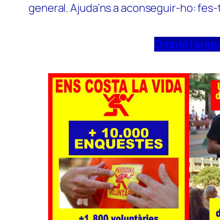
general. Ajuda’ns a aconseguir-ho: fes-
Omple l’enq