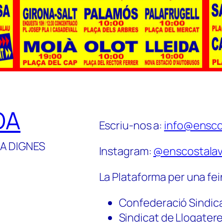
DA
Escriu-nos a:
info@ensco
A DIGNES
Instagram:
@enscostalav
La Plataforma per una fei
Confederació Sindic
Sindicat de Llogater