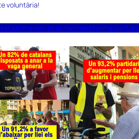
te voluntària!
uesta
Adhereix-te al manifest
Forma part de