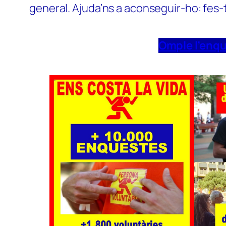
general. Ajuda’ns a aconseguir-ho: fes-
Omple l’enq