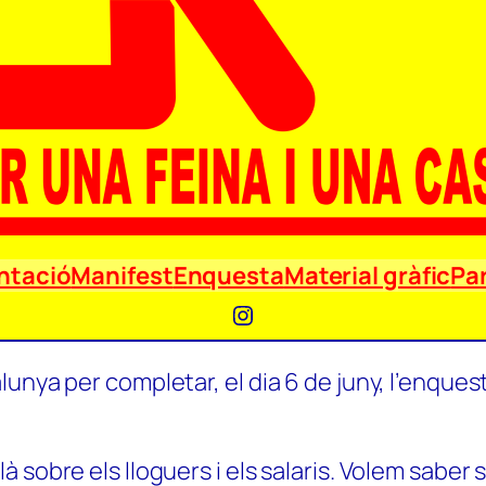
ntació
Manifest
Enquesta
Material gràfic
Par
Instagram
unya per completar, el dia 6 de juny, l’enquest
 sobre els lloguers i els salaris. Volem saber 