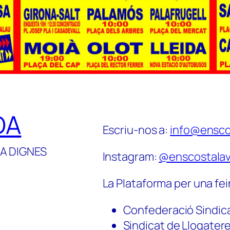
DA
Escriu-nos a:
info@ensco
A DIGNES
Instagram:
@enscostalav
La Plataforma per una fei
Confederació Sindic
Sindicat de Llogater