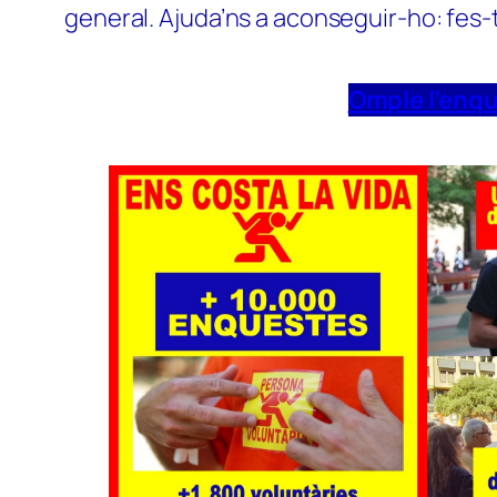
general. Ajuda’ns a aconseguir-ho: fes-
Omple l’enq