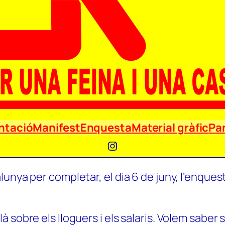
ntació
Manifest
Enquesta
Material gràfic
Par
Instagram
unya per completar, el dia 6 de juny, l’enquest
 sobre els lloguers i els salaris. Volem saber 