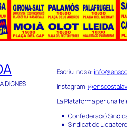
DA
Escriu-nos a:
info@ensco
A DIGNES
Instagram:
@enscostalav
La Plataforma per una fei
Confederació Sindic
Sindicat de Llogater