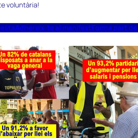
te voluntària!
uesta
Adhereix-te al manifest
Forma part de