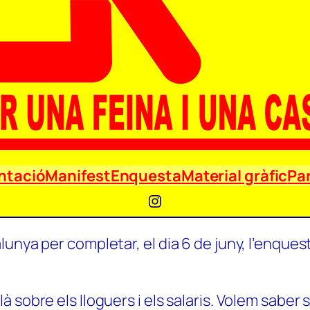
ntació
Manifest
Enquesta
Material gràfic
Par
Instagram
unya per completar, el dia 6 de juny, l’enquest
 sobre els lloguers i els salaris. Volem saber 