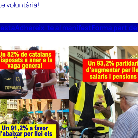
te voluntària!
uesta
Adhereix-te al manifest
Forma part de