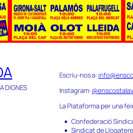
DA
Escriu-nos a:
info@ensco
A DIGNES
Instagram:
@enscostalav
La Plataforma per una fei
Confederació Sindic
Sindicat de Llogater