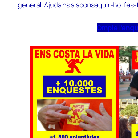
general. Ajuda’ns a aconseguir-ho: fes-
Omple l’enq