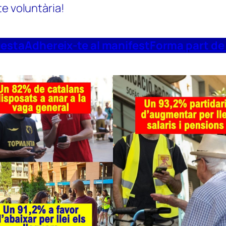
te voluntària!
uesta
Adhereix-te al manifest
Forma part de