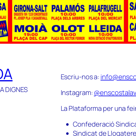
DA
Escriu-nos a:
info@ensco
A DIGNES
Instagram:
@enscostalav
La Plataforma per una fei
Confederació Sindic
Sindicat de Llogater