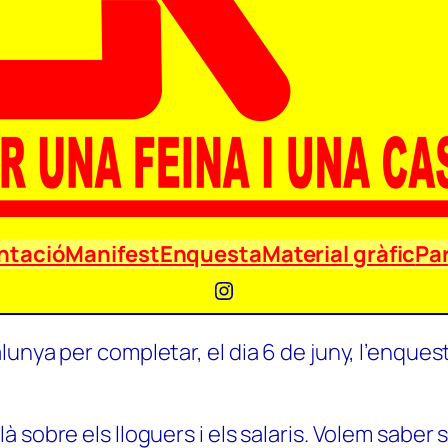
ntació
Manifest
Enquesta
Material gràfic
Par
Instagram
unya per completar, el dia 6 de juny, l’enquest
 sobre els lloguers i els salaris. Volem saber 