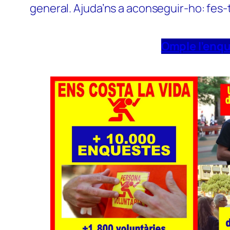
general. Ajuda’ns a aconseguir-ho: fes-
Omple l’enq