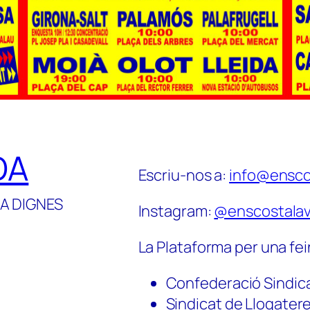
DA
Escriu-nos a:
info@ensco
A DIGNES
Instagram:
@enscostalav
La Plataforma per una fei
Confederació Sindic
Sindicat de Llogater