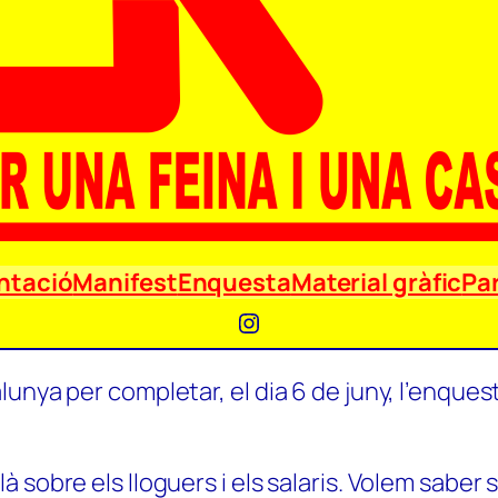
ntació
Manifest
Enquesta
Material gràfic
Par
Instagram
unya per completar, el dia 6 de juny, l’enquest
 sobre els lloguers i els salaris. Volem saber 