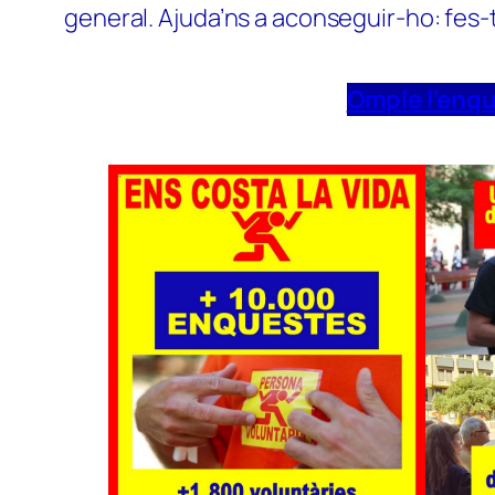
general. Ajuda’ns a aconseguir-ho: fes-
Omple l’enq