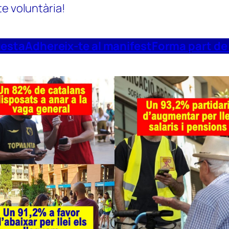
te voluntària!
uesta
Adhereix-te al manifest
Forma part de