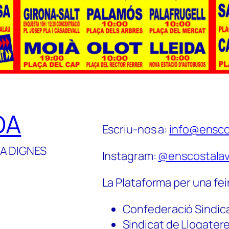
DA
Escriu-nos a:
info@ensco
A DIGNES
Instagram:
@enscostalav
La Plataforma per una fei
Confederació Sindic
Sindicat de Llogater