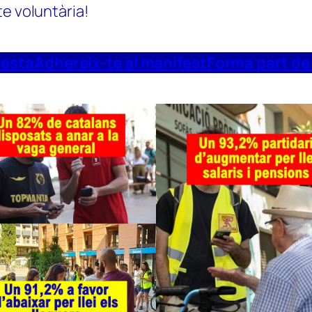
te voluntària!
uesta
Adhereix-te al manifest
Forma part de