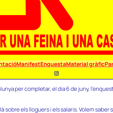
ntació
Manifest
Enquesta
Material gràfic
Par
Instagram
unya per completar, el dia 6 de juny, l’enquest
 sobre els lloguers i els salaris. Volem saber 