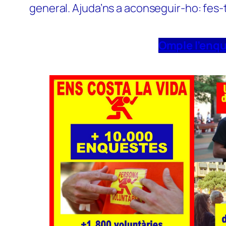
general. Ajuda’ns a aconseguir-ho: fes-
Omple l’enq