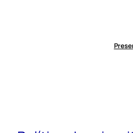
Vés
al
contingut
Prese