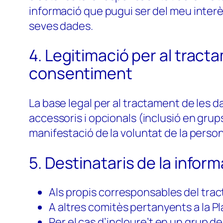
informació que pugui ser del meu interès 
seves dades.
4. Legitimació per al trac
consentiment
La base legal per al tractament de les d
accessoris i opcionals (inclusió en grup
manifestació de la voluntat de la person
5. Destinataris de la infor
Als propis corresponsables del tra
A altres comitès pertanyents a la Pl
Per el cas d’incloure’t en un grup 