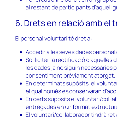
al restant de participants d’aquell g
6. Drets en relació amb el
El personal voluntari té dret a:
Accedir a les seves dades personal
Sol·licitar la rectificació d’aquelles
les dades ja no siguin necessàries per
consentiment prèviament atorgat.
En determinats supòsits, el voluntar
el qual només es conservaran d’aco
En certs supòsits el voluntari/col·l
entregades en un format estructura
El voluntari/col·laborador tindrà r