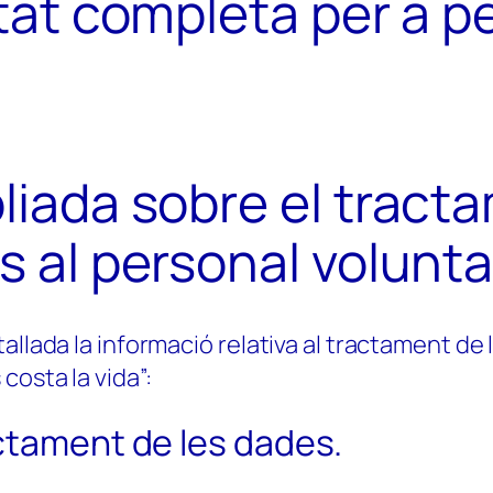
citat completa per a 
pliada sobre el tract
s al personal voluntar
allada la informació relativa al tractament de 
costa la vida”:
ctament de les dades.