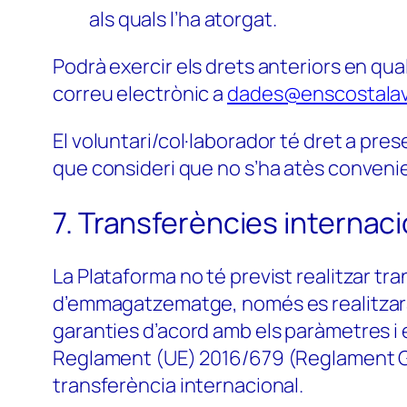
als quals l’ha atorgat.
Podrà exercir els drets anteriors en q
correu electrònic a
dades@enscostalav
El voluntari/col·laborador té dret a pr
que consideri que no s’ha atès convenie
7. Transferències internac
La Plataforma no té previst realitzar t
d’emmagatzematge, només es realitzaran
garanties d’acord amb els paràmetres i 
Reglament (UE) 2016/679 (Reglament Gene
transferència internacional.