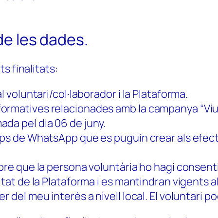
de les dades.
s finalitats:
l voluntari/col·laborador i la Plataforma.
ormatives relacionades amb la campanya “Viure
da pel dia 06 de juny.
ups de WhatsApp que es puguin crear als efect
empre que la persona voluntària ho hagi conse
itat de la Plataforma i es mantindran vigents 
 del meu interès a nivell local. El voluntari po