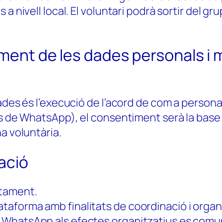
a nivell local. El voluntari podrà sortir del g
tament de les dades personals i 
ades és l’execució de l’acord de com a personal
s de WhatsApp), el consentiment serà la base j
a voluntària.
mació
ctament.
ataforma amb finalitats de coordinació i organi
de WhatsApp als efectes organitzatius es comu