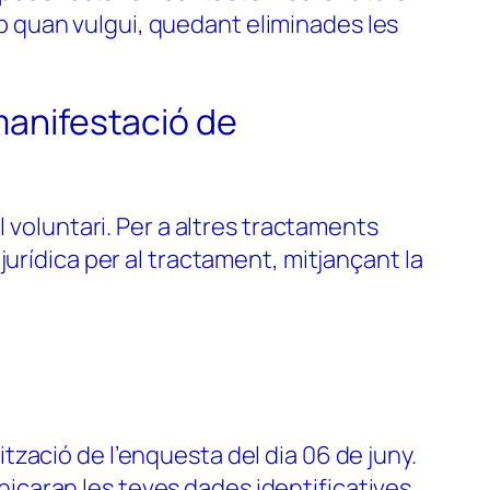
rup quan vulgui, quedant eliminades les
manifestació de
 voluntari. Per a altres tractaments
urídica per al tractament, mitjançant la
tzació de l’enquesta del dia 06 de juny.
nicaran les teves dades identificatives