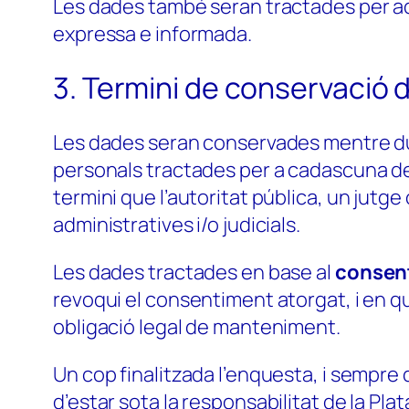
Les dades també seran tractades per aque
expressa e informada.
3. Termini de conservació 
Les dades seran conservades mentre duri 
personals tractades per a cadascuna de l
termini que l’autoritat pública, un jutge
administratives i/o judicials.
Les dades tractades en base al
consen
revoqui el consentiment atorgat, i en qu
obligació legal de manteniment.
Un cop finalitzada l’enquesta, i sempr
d’estar sota la responsabilitat de la Pl