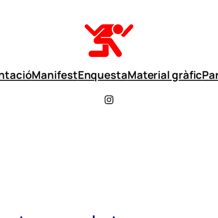
ntació
Manifest
Enquesta
Material gràfic
Par
Instagram