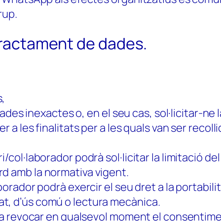
rup.
 tractament de dades.
s,
 dades inexactes o, en el seu cas, sol·licitar-n
 a les finalitats per a les quals van ser recollid
i/col·laborador podrà sol·licitar la limitació d
rd amb la normativa vigent.
aborador podrà exercir el seu dret a la portabil
t, d’ús comú o lectura mecànica.
et a revocar en qualsevol moment el consentim