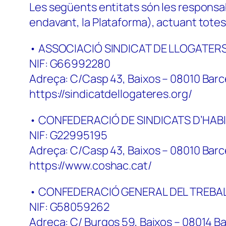
Les següents entitats són les respons
endavant, la Plataforma), actuant totes 
• ASSOCIACIÓ SINDICAT DE LLOGATERS
NIF: G66992280
Adreça: C/Casp 43, Baixos – 08010 Bar
https://sindicatdellogateres.org/
• CONFEDERACIÓ DE SINDICATS D’HAB
NIF: G22995195
Adreça: C/Casp 43, Baixos – 08010 Bar
https://www.coshac.cat/
• CONFEDERACIÓ GENERAL DEL TREBAL
NIF: G58059262
Adreça: C/ Burgos 59, Baixos – 08014 B